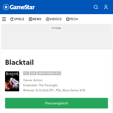
SPIELE
NEWS
VIDEOS
TECH
Blacktail
PC
PS5
XBOX SERIES X/S
Genre: Action
Entwickler: The Parasight
Release: 15.12.2022 (PC, PS5, Xbox Series X/S)
Preisvergleich