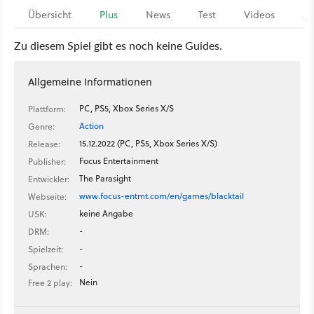
Übersicht
Plus
News
Test
Videos
Ar
Zu diesem Spiel gibt es noch keine Guides.
Allgemeine Informationen
PC, PS5, Xbox Series X/S
Plattform:
Action
Genre:
15.12.2022 (PC, PS5, Xbox Series X/S)
Release:
Focus Entertainment
Publisher:
The Parasight
Entwickler:
www.focus-entmt.com/en/games/blacktail
Webseite:
keine Angabe
USK:
-
DRM:
-
Spielzeit:
-
Sprachen:
Nein
Free 2 play: