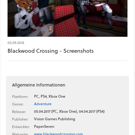
Frühjahr 2017 für PC, PS4 und Xbox One — es ist das erste
Projekt von dem kleinen Entwicklerteam PaperSeven, auf das
wir im Rahmen der gamescom 2016 bereits einen ersten Blick
werfen durften.
05.09.2016
Blackwood Crossing - Screenshots
Allgemeine Informationen
PC, PS4, Xbox One
Plattform:
Adventure
Genre:
05.04.2017 (PC, Xbox One), 04.04.2017 (PS4)
Release:
Vision Games Publishing
Publisher:
PaperSeven
Entwickler:
www.blackwoodcrossing.com
Webseite: