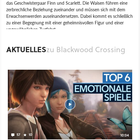
das Geschwisterpaar Finn und Scarlett. Die Waisen führen eine
zerbrechliche Beziehung zueinander und müssen sich mit dem
Erwachsenwerden auseinandersetzen. Dabei kommt es schließlich
zu einer Begegnung mit einer geheimnisvollen Figur und einer
ungewöhnlichen Zugfahrt.
Spiel
PC
PlayStation 4
Xbox One
PlayStation
Xbox
AKTUELLES
zu Blackwood Crossing
Adventure
Vision Games Publishing
PaperSeven
57
10
10:04