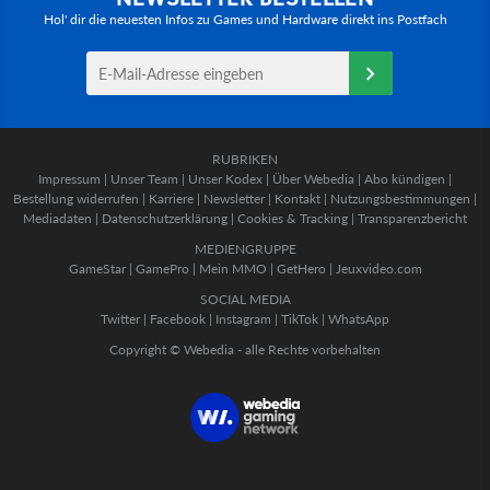
Hol' dir die neuesten Infos zu Games und Hardware direkt ins Postfach
RUBRIKEN
Impressum
|
Unser Team
|
Unser Kodex
|
Über Webedia
|
Abo kündigen
|
Bestellung widerrufen
|
Karriere
|
Newsletter
|
Kontakt
|
Nutzungsbestimmungen
|
Mediadaten
|
Datenschutzerklärung
|
Cookies & Tracking
|
Transparenzbericht
MEDIENGRUPPE
GameStar
|
GamePro
|
Mein MMO
|
GetHero
|
Jeuxvideo.com
SOCIAL MEDIA
Twitter
|
Facebook
|
Instagram
|
TikTok
|
WhatsApp
Copyright © Webedia - alle Rechte vorbehalten