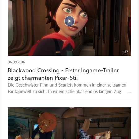
1:57
06.09.2016
Blackwood Crossing - Erster Ingame-Trailer
zeigt charmanten Pixar-Stil
Die Geschwister Finn und Scarlett kommen in einer seltsamen
Fantasiewelt zu sich: In einem scheinbar endlos langem Zug
begegnen sie Menschen mit Tiermasken, einem mysteriösen
Hasen und sonderbaren Rätseln. Unsere Aufgabe ist es
herauszufinden, was die beiden Kinder in diese Welt
verschlagen hat und wie sie gemeinsam den Ausgang finden
können. Der Trailer wirft dabei einen unheilvollen Schatten auf
die Hindernisse, die den beiden Geschwistern noch in den
Weg gelegt werden. Das Indie-Adventure erscheint im