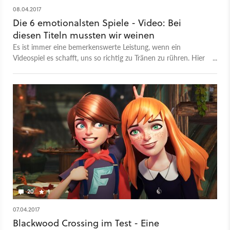
08.04.2017
Die 6 emotionalsten Spiele - Video: Bei
diesen Titeln mussten wir weinen
Es ist immer eine bemerkenswerte Leistung, wenn ein
Videospiel es schafft, uns so richtig zu Tränen zu rühren. Hier
kommen 6 Spiele, bei denen Tränen an der Tagesordnung
standen. Beeindruckender Soundtrack, intensive Geschichte
und wunderschöne Momente: 6 Redakteure stellen ihr jeweils
emotionalstes Videospiel vor und verraten, warum gerade
diese Titel bei ihnen so richtig auf die Tränendrüse gedrückt
haben. Kennt ihr noch weitere, ultra-emotionale Spiele? Wir
sind sehr gespannt auf eure Meinung in den Kommentaren.
Weitere Toplisten: Die 10 legendärsten Multiplayer-Maps
20
1
07.04.2017
Blackwood Crossing im Test - Eine