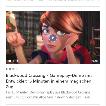
Papier klingt Blackwood Crossing unter diesen Umständen gar
nicht toll. Doch wir haben das First-Person-Adventure
durchgespielt und am Ende liefen die Tränen. Und wenn es ein
Spiel schafft, uns zum Weinen zu bringen, dann kann es nicht
schlecht sein. Und dann rücken auch solche Argumente wie
Spielzeit und Preis weit in den Hintergrund. In diesem Video
stellt Redakteur Christian Fritz Schneider das Spiel mit einigen
Gameplay-Szenen vor und versucht, sich dabei mit Spoilern so
weit es geht bedeckt zu halten. Blackwood Crossing ist seit
dem 4. April auf PC und Konsole zum Download verfügbar
und wurde von PaperSeven entwickelt.
2
1
15:00
19.11.2016
Blackwood Crossing - Gameplay-Demo mit
Entwickler: 15 Minuten in einem magischen
Zug
Fas 15 Minuten Demo-Gameplay aus Blackwood Crossing
zeigt uns Studiochefin Alice Guy in ihrem Video zum First-
Person-Adventure. Das Entwickler-Team PaperSever will sein