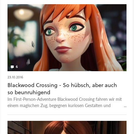
storylastiges Spiel im ersten Quartal 2017 für PC, PS4 und
Xbox One veröffentlichen. Die Geschichte von Blackwood
Crossing dreht sich um die Waisen-Geschwister Scarlett und
Finn. Wir steuern die 14-Jährige und werden von unserem 10-
Jährigen Bruder auf eine mysteröse Reise genommen. Dabei
geht es natürlich auch um die Beziehung zwischen den beiden
Figuren. Im Video sehen wir Gameplay aus dem ersten Kapitel.
Das Spiel findet größtenteils an Bord eines fahrenden Zuges
statt. Aber natürlich kommt es zunehmen zu merkwürdigen
Vorkommnissen. Da ist Magie im Spiel.
6
23.10.2016
Blackwood Crossing - So hübsch, aber auch
so beunruhigend
Im First-Person-Adventure Blackwood Crossing fahren wir mit
einem magischen Zug, begegnen kuriosen Gestalten und
besuchen sonderbare Orte. Doch was wie eine fröhliche Reise
durch eine Fantasie-Welt aussieht, erzählt tatsächlich eine
Geschichte über Verlust und Entfremdung.