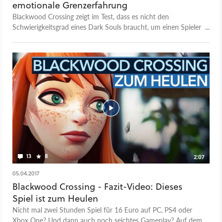
emotionale Grenzerfahrung
Blackwood Crossing zeigt im Test, dass es nicht den
Schwierigkeitsgrad eines Dark Souls braucht, um einen Spieler
fertig zu machen. Manchmal reicht ein einziger Moment, der
alles in Frage stellt.
13
8
2:07
05.04.2017
Blackwood Crossing - Fazit-Video: Dieses
Spiel ist zum Heulen
Nicht mal zwei Stunden Spiel für 16 Euro auf PC, PS4 oder
Xbox One? Und dann auch noch seichtes Gameplay? Auf dem