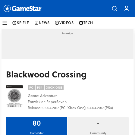
SPIELE
NEWS
VIDEOS
TECH
Blackwood Crossing
PC
PS4
XBOX ONE
Genre: Adventure
Entwickler: PaperSeven
Release: 05.04.2017 (PC, Xbox One), 04.04.2017 (PS4)
80
-
GameStar
Community