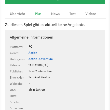
Übersicht
Plus
News
Test
Videos
Ar
Zu diesem Spiel gibt es aktuell keine Angebote.
Allgemeine Informationen
PC
Plattform:
Action
Genre:
Action-Adventure
Untergenre:
13.10.2000 (PC)
Release:
Take 2 Interactive
Publisher:
Terminal Reality
Entwickler:
-
Webseite:
ab 16 Jahren
USK:
-
DRM:
-
Spielzeit:
-
Sprachen: