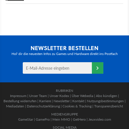
NEWSLETTER BESTELLEN
Hol' dir die neuesten Infos zu Games und Hardware direkt ins Postfach
RUBRIKEN
Impressum
|
Unser Team
|
Unser Kodex
|
Über Webedia
|
Abo kündigen
|
Bestellung widerrufen
|
Karriere
|
Newsletter
|
Kontakt
|
Nutzungsbestimmungen
|
Mediadaten
|
Datenschutzerklärung
|
Cookies & Tracking
|
Transparenzbericht
MEDIENGRUPPE
GameStar
|
GamePro
|
Mein MMO
|
GetHero
|
Jeuxvideo.com
SOCIAL MEDIA