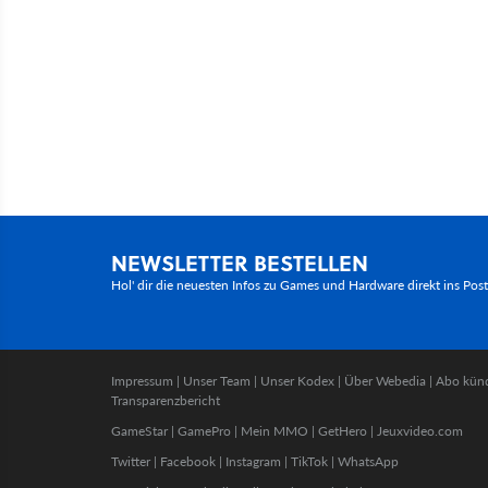
NEWSLETTER BESTELLEN
Hol' dir die neuesten Infos zu Games und Hardware direkt ins Pos
Impressum
|
Unser Team
|
Unser Kodex
|
Über Webedia
|
Abo kün
Transparenzbericht
GameStar
|
GamePro
|
Mein MMO
|
GetHero
|
Jeuxvideo.com
Twitter
|
Facebook
|
Instagram
|
TikTok
|
WhatsApp