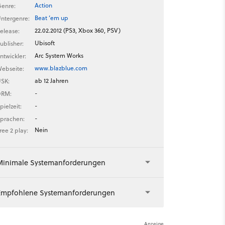
Action
enre:
Beat ’em up
ntergenre:
22.02.2012 (PS3, Xbox 360, PSV)
elease:
Ubisoft
ublisher:
Arc System Works
ntwickler:
www.blazblue.com
ebseite:
ab 12 Jahren
SK:
-
DRM:
-
pielzeit:
-
prachen:
Nein
ree 2 play:
Minimale Systemanforderungen
Empfohlene Systemanforderungen