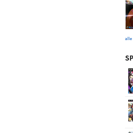
alle
SP