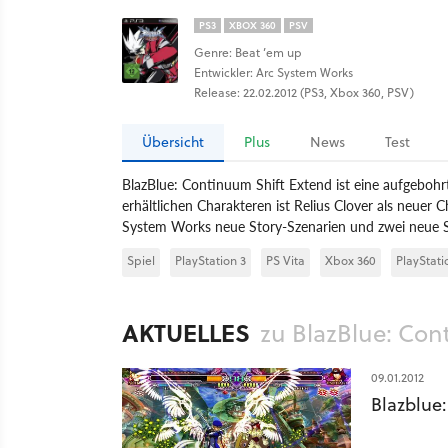
PS3
XBOX 360
PSV
Genre: Beat ’em up
Entwickler: Arc System Works
Release: 22.02.2012 (PS3, Xbox 360, PSV)
Übersicht
Plus
News
Test
BlazBlue: Continuum Shift Extend ist eine aufgebohrt
erhältlichen Charakteren ist Relius Clover als neuer C
System Works neue Story-Szenarien und zwei neue S
Spiel
PlayStation 3
PS Vita
Xbox 360
PlayStati
AKTUELLES
zu BlazBlue: Con
09.01.2012
Blazblue