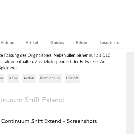
Videos
Artikel
Guides
Bilder
Lesertests
e Fassung des Originalspiels. Neben allen bisher nur als DLC
harakter enthalten. Zusätzlich spendiert der Entwickler Arc
pielmodi.
on
Xbox
Action
Beat ’em up
Ubisoft
tinuum Shift Extend
: Continuum Shift Extend - Screenshots