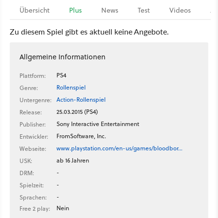
Übersicht
Plus
News
Test
Videos
Ar
Zu diesem Spiel gibt es aktuell keine Angebote.
Allgemeine Informationen
PS4
Plattform:
Rollenspiel
Genre:
Action-Rollenspiel
Untergenre:
25.03.2015 (PS4)
Release:
Sony Interactive Entertainment
Publisher:
FromSoftware, Inc.
Entwickler:
www.playstation.com/en-us/games/bloodbor…
Webseite:
ab 16 Jahren
USK:
-
DRM:
-
Spielzeit:
-
Sprachen:
Nein
Free 2 play: