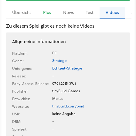
Übersicht
Plus
News
Test
Videos
Ar
Zu diesem Spiel gibt es noch keine Videos.
Allgemeine Informationen
PC
Plattform:
Strategie
Genre:
Echtzeit-Strategie
Untergenre:
-
Release:
07.01.2015 (PC)
Early-Access-Release:
tinyBuild Games
Publisher:
Mokus
Entwickler:
tinybuild.com/boid
Webseite:
keine Angabe
USK:
-
DRM:
-
Spielzeit: