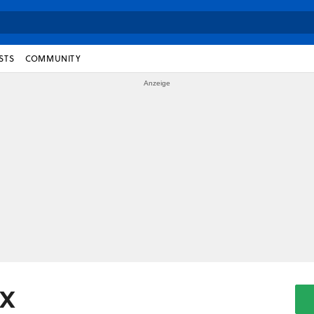
STS
COMMUNITY
 X