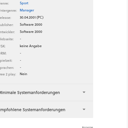
Sport
enre:
Manager
ntergenre:
30.04.2001 (PC)
elease:
Software 2000
ublisher:
Software 2000
ntwickler:
-
ebseite:
keine Angabe
SK:
-
DRM:
-
pielzeit:
-
prachen:
Nein
ree 2 play:
Minimale Systemanforderungen
Empfohlene Systemanforderungen