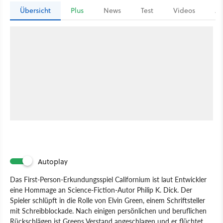
Übersicht
Plus
News
Test
Videos
Ar
Autoplay
Das First-Person-Erkundungsspiel Californium ist laut Entwickler
eine Hommage an Science-Fiction-Autor Philip K. Dick. Der
Spieler schlüpft in die Rolle von Elvin Green, einem Schriftsteller
mit Schreibblockade. Nach einigen persönlichen und beruflichen
Rückschlägen ist Greens Verstand angeschlagen und er flüchtet