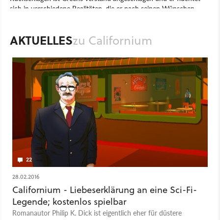
sich in verschiedene Realitäten, die er nach seinen Wünschen
gestalten und manipulieren kann.
AKTUELLES
Spiel
PC
Adventure
ARTE France
Nova Production
zu Californium
Californium
22
28.02.2016
Californium - Liebeserklärung an eine Sci-Fi-
Legende; kostenlos spielbar
Romanautor Philip K. Dick ist eigentlich eher für düstere