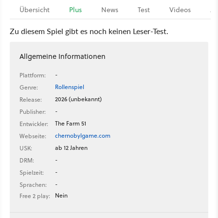
Übersicht
Plus
News
Test
Videos
Ar
Zu diesem Spiel gibt es noch keinen Leser-Test.
Allgemeine Informationen
-
Plattform:
Rollenspiel
Genre:
2026 (unbekannt)
Release:
-
Publisher:
The Farm 51
Entwickler:
chernobylgame.com
Webseite:
ab 12 Jahren
USK:
-
DRM:
-
Spielzeit:
-
Sprachen:
Nein
Free 2 play: