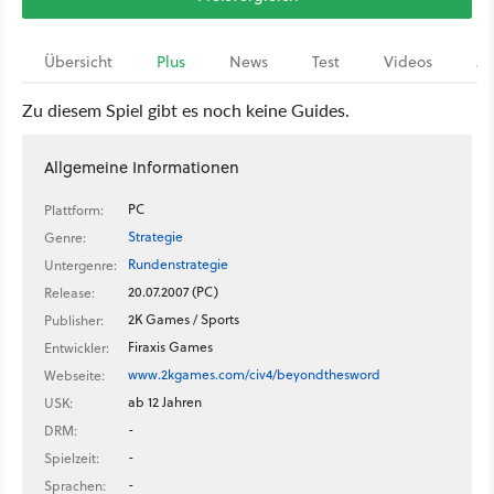
Übersicht
Plus
News
Test
Videos
Ar
Zu diesem Spiel gibt es noch keine Guides.
Allgemeine Informationen
PC
Plattform:
Strategie
Genre:
Rundenstrategie
Untergenre:
20.07.2007 (PC)
Release:
2K Games / Sports
Publisher:
Firaxis Games
Entwickler:
www.2kgames.com/civ4/beyondthesword
Webseite:
ab 12 Jahren
USK:
-
DRM:
-
Spielzeit:
-
Sprachen: