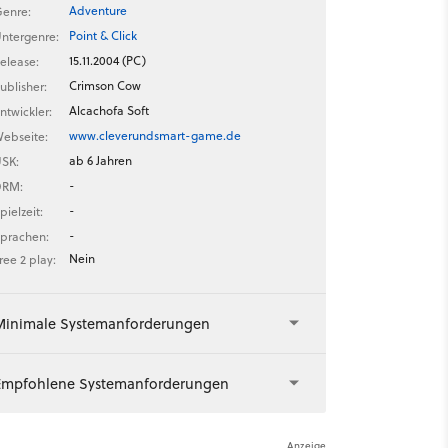
Adventure
enre:
Point & Click
ntergenre:
15.11.2004 (PC)
elease:
Crimson Cow
ublisher:
Alcachofa Soft
ntwickler:
www.cleverundsmart-game.de
ebseite:
ab 6 Jahren
SK:
-
DRM:
-
pielzeit:
-
prachen:
Nein
ree 2 play:
Minimale Systemanforderungen
Empfohlene Systemanforderungen