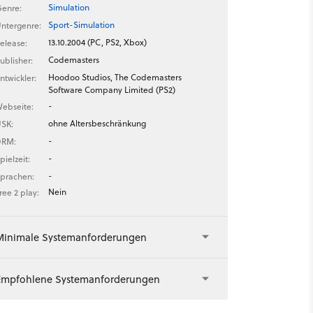
Simulation
enre:
Sport-Simulation
ntergenre:
13.10.2004 (PC, PS2, Xbox)
elease:
Codemasters
ublisher:
Hoodoo Studios, The Codemasters
ntwickler:
Software Company Limited (PS2)
-
ebseite:
ohne Altersbeschränkung
SK:
-
DRM:
-
pielzeit:
-
prachen:
Nein
ree 2 play:
Minimale Systemanforderungen
Empfohlene Systemanforderungen