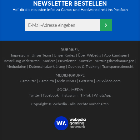
NEWSLETTER BESTELLEN
Hol' dir die neuesten Infos zu Games und Hardware direkt ins Postfach
RUBRIKEN
Impressum
|
Unser Team
|
Unser Kodex
|
Über Webedia
|
Abo kündigen
|
Bestellung widerrufen
|
Karriere
|
Newsletter
|
Kontakt
|
Nutzungsbestimmungen
|
Mediadaten
|
Datenschutzerklärung
|
Cookies & Tracking
|
Transparenzbericht
MEDIENGRUPPE
GameStar
|
GamePro
|
Mein MMO
|
GetHero
|
Jeuxvideo.com
SOCIAL MEDIA
Twitter
|
Facebook
|
Instagram
|
TikTok
|
WhatsApp
Copyright © Webedia - alle Rechte vorbehalten