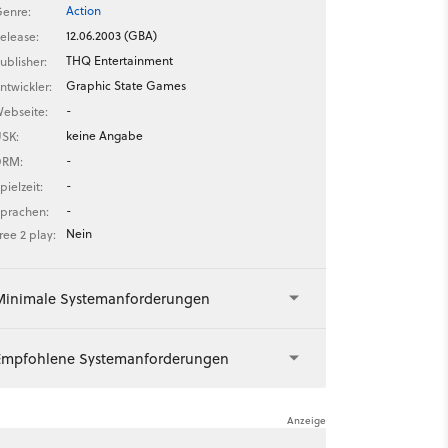
Action
enre:
12.06.2003 (GBA)
elease:
THQ Entertainment
ublisher:
Graphic State Games
ntwickler:
-
ebseite:
keine Angabe
SK:
-
DRM:
-
pielzeit:
-
prachen:
Nein
ree 2 play:
Minimale Systemanforderungen
Empfohlene Systemanforderungen