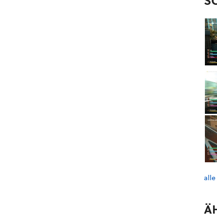
S
alle
Ä