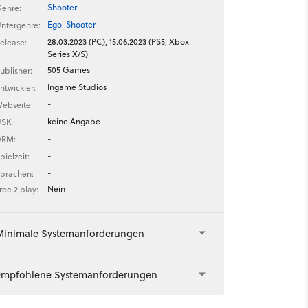
Shooter
enre:
Ego-Shooter
ntergenre:
28.03.2023 (PC), 15.06.2023 (PS5, Xbox
elease:
Series X/S)
505 Games
ublisher:
Ingame Studios
ntwickler:
-
ebseite:
keine Angabe
SK:
-
DRM:
-
pielzeit:
-
prachen:
Nein
ree 2 play:
Minimale Systemanforderungen
Empfohlene Systemanforderungen