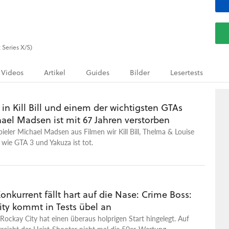
 Series X/S)
Videos
Artikel
Guides
Bilder
Lesertests
e in Kill Bill und einem der wichtigsten GTAs
ael Madsen ist mit 67 Jahren verstorben
ieler Michael Madsen aus Filmen wir Kill Bill, Thelma & Louise
 wie GTA 3 und Yakuza ist tot.
nkurrent fällt hart auf die Nase: Crime Boss:
ity kommt in Tests übel an
Rockay City hat einen überaus holprigen Start hingelegt. Auf
rreicht der Heist-Shooter nicht mal die 50er-Wertung.