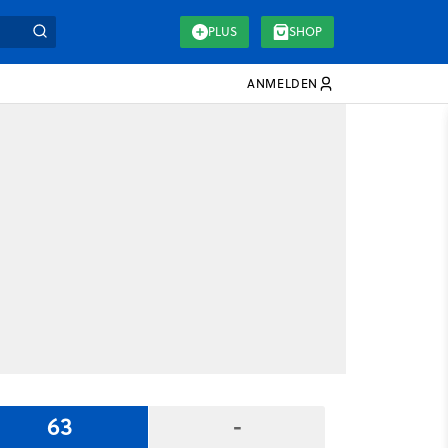
PLUS
SHOP
ANMELDEN
63
-