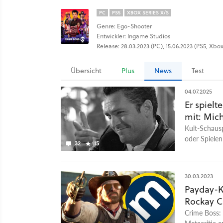
PC
PS5
XBOX SERIES X/S
Genre: Ego-Shooter
Entwickler: Ingame Studios
Release: 28.03.2023 (PC), 15.06.2023 (PS5, Xbox
Übersicht
Plus
News
Test
04.07.2025
Er spielt
mit: Mich
Kult-Schausp
oder Spielen
32
15
30.03.2023
Payday-Ko
Rockay C
Crime Boss: 
Metacritic e