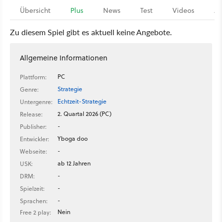
Übersicht
Plus
News
Test
Videos
Ar
Zu diesem Spiel gibt es aktuell keine Angebote.
Allgemeine Informationen
PC
Plattform:
Strategie
Genre:
Echtzeit-Strategie
Untergenre:
2. Quartal 2026 (PC)
Release:
-
Publisher:
Yboga doo
Entwickler:
-
Webseite:
ab 12 Jahren
USK:
-
DRM:
-
Spielzeit:
-
Sprachen:
Nein
Free 2 play: