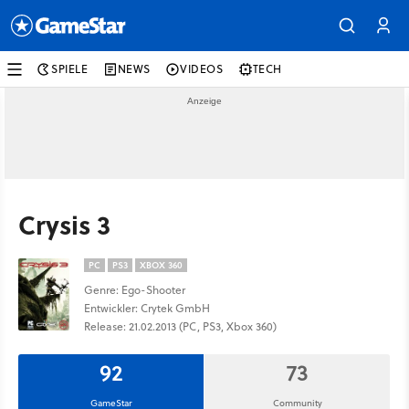
SPIELE
NEWS
VIDEOS
TECH
Crysis 3
PC
PS3
XBOX 360
Genre: Ego-Shooter
Entwickler: Crytek GmbH
Release: 21.02.2013 (PC, PS3, Xbox 360)
92
73
GameStar
Community