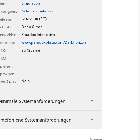
Simulation
enre:
Action-Simulation
ntergenre:
12.12.2008 (PC)
elease:
Deep Silver
ublisher:
Paradox Interactive
ntwickler:
www.paradoxplaza.com/DarkHorizon
ebseite:
ab 12 Jahren
SK:
-
DRM:
-
pielzeit:
-
prachen:
Nein
ree 2 play:
Minimale Systemanforderungen
Empfohlene Systemanforderungen