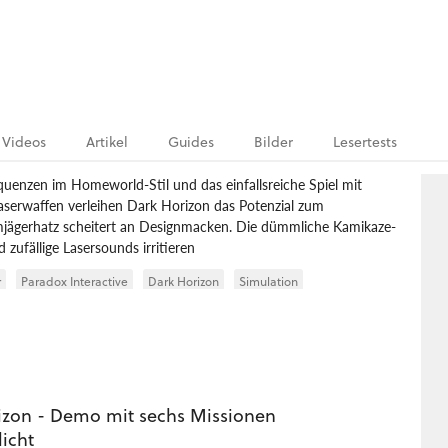
Videos
Artikel
Guides
Bilder
Lesertests
quenzen im Homeworld-Stil und das einfallsreiche Spiel mit
serwaffen verleihen Dark Horizon das Potenzial zum
ägerhatz scheitert an Designmacken. Die dümmliche Kamikaze-
zufällige Lasersounds irritieren
r
Paradox Interactive
Dark Horizon
Simulation
izon - Demo mit sechs Missionen
licht