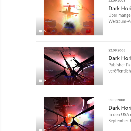
22.09.2008
Dark Hor
Über mangel
Weltraum-Act
beschweren.
5
22.09.2008
Dark Hor
Publisher Pa
veröffentlich
neue Spielsz
9
18.09.2008
Dark Hor
In den USA 
September. K
liefert. Im 
7