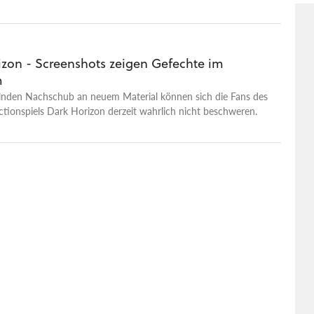
eses Mal erhaschen Sie auch einen Blick auf das Ausrüstungs-
 Ausrüstungs-Shop.
izon - Screenshots zeigen Gefechte im
m
nden Nachschub an neuem Material können sich die Fans des
tionspiels Dark Horizon derzeit wahrlich nicht beschweren.