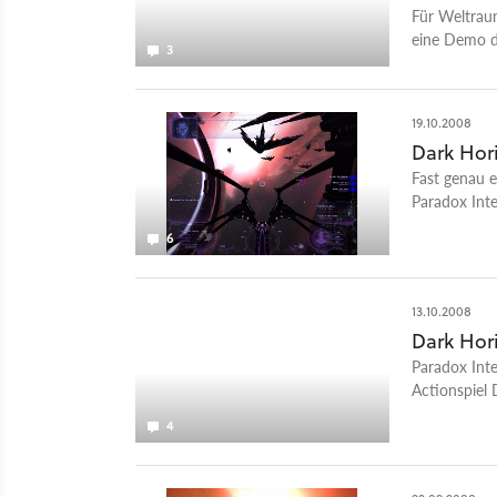
Für Weltrau
eine Demo de
3
kleinen Vorg
halbes Dutze
Spiels stam
19.10.2008
Dark Hori
Fast genau e
Paradox Inte
Dark Horizon
6
13.10.2008
Dark Hori
Paradox Inte
Actionspiel 
gerade mal 
4
Ãnderungen l
Spiel haben, 
lohnen.