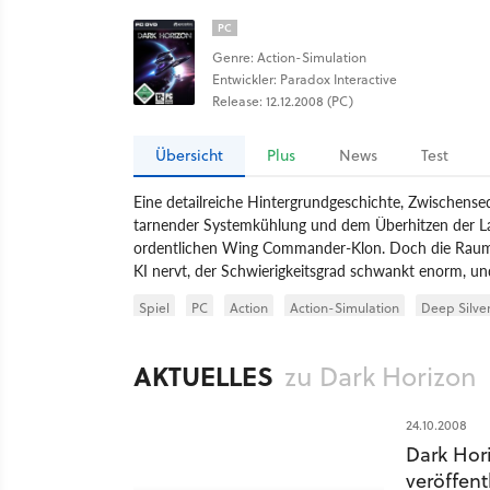
PC
Genre: Action-Simulation
Entwickler: Paradox Interactive
Release: 12.12.2008 (PC)
Übersicht
Plus
News
Test
Eine detailreiche Hintergrundgeschichte, Zwischense
tarnender Systemkühlung und dem Überhitzen der La
ordentlichen Wing Commander-Klon. Doch die Raumj
KI nervt, der Schwierigkeitsgrad schwankt enorm, und 
Spiel
PC
Action
Action-Simulation
Deep Silve
AKTUELLES
zu Dark Horizon
24.10.2008
Dark Hor
veröffent