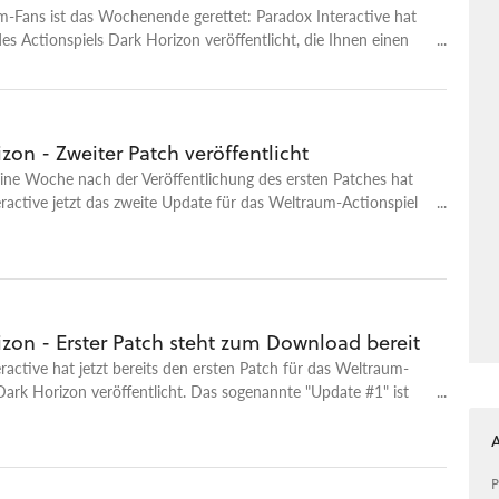
m-Fans ist das Wochenende gerettet: Paradox Interactive hat
s Actionspiels Dark Horizon veröffentlicht, die Ihnen einen
eschmack auf die Vollversion geben soll. Die Demo umfasst ein
nd Missionen, die aus den beiden ersten Kapiteln des fertigen
men.
zon - Zweiter Patch veröffentlicht
ine Woche nach der Veröffentlichung des ersten Patches hat
ractive jetzt das zweite Update für das Weltraum-Actionspiel
 veröffentlicht.
zon - Erster Patch steht zum Download bereit
ractive hat jetzt bereits den ersten Patch für das Weltraum-
Dark Horizon veröffentlicht. Das sogenannte "Update #1" ist
ein MByte groß. Eine konkrete Liste mit den vorgenommenen
iegt allerdings derzeit nicht vor. Wenn Sie Probleme mit dem
dürfte sich die Installation des Patches aber auf jeden Fall
P