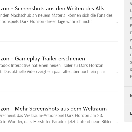
G
izon - Screenshots aus den Weiten des Alls
U
nden Nachschub an neuem Material können sich die Fans des
R
ionspiels Dark Horizon dieser Tage wahrlich nicht
P
E
W
U
izon - Gameplay-Trailer erschienen
S
radox Interactive hat einen neuen Trailer zu Dark Horizon
S
t. Das aktuelle Video zeigt ein paar alte, aber auch ein paar
F
enen aus der Action-Simulation.
izon - Mehr Screenshots aus dem Weltraum
erscheint das Weltraum-Actionspiel Dark Horizon am 23.
ein Wunder, dass Hersteller Paradox jetzt laufend neue Bilder
aktuellen Screenshot-Paket zu Dark Horizon sehen Sie nicht nur