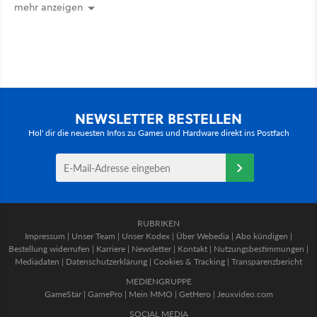
mehr anzeigen
NEWSLETTER BESTELLEN
Hol' dir die neuesten Infos zu Games und Hardware direkt ins Postfach
RUBRIKEN
Impressum
|
Unser Team
|
Unser Kodex
|
Über Webedia
|
Abo kündigen
|
Bestellung widerrufen
|
Karriere
|
Newsletter
|
Kontakt
|
Nutzungsbestimmungen
|
Mediadaten
|
Datenschutzerklärung
|
Cookies & Tracking
|
Transparenzbericht
MEDIENGRUPPE
GameStar
|
GamePro
|
Mein MMO
|
GetHero
|
Jeuxvideo.com
SOCIAL MEDIA