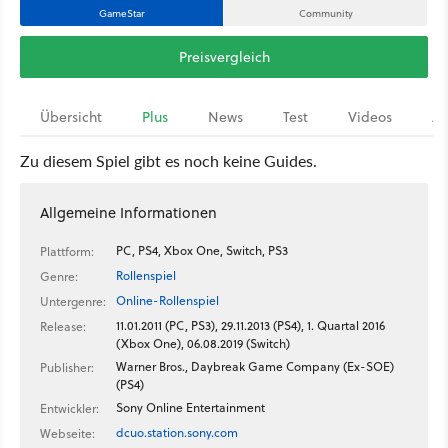
GameStar
Community
Preisvergleich
Übersicht
Plus
News
Test
Videos
Ar
Zu diesem Spiel gibt es noch keine Guides.
Allgemeine Informationen
PC, PS4, Xbox One, Switch, PS3
Plattform:
Rollenspiel
Genre:
Online-Rollenspiel
Untergenre:
11.01.2011 (PC, PS3), 29.11.2013 (PS4), 1. Quartal 2016
Release:
(Xbox One), 06.08.2019 (Switch)
Warner Bros., Daybreak Game Company (Ex-SOE)
Publisher:
(PS4)
Sony Online Entertainment
Entwickler:
dcuo.station.sony.com
Webseite: