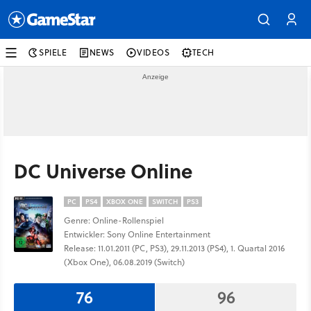
SPIELE
NEWS
VIDEOS
TECH
DC Universe Online
PC
PS4
XBOX ONE
SWITCH
PS3
Genre: Online-Rollenspiel
Entwickler: Sony Online Entertainment
Release: 11.01.2011 (PC, PS3), 29.11.2013 (PS4), 1. Quartal 2016
(Xbox One), 06.08.2019 (Switch)
76
96