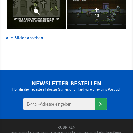
10
alle Bilder ansehen
NEWSLETTER BESTELLEN
Hol' dir die neuesten Infos zu Games und Hardware direkt ins Postfach
RUBRIKEN
Impressum
|
Unser Team
|
Unser Kodex
|
Über Webedia
|
Abo kündigen
|