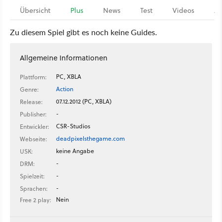
Übersicht
Plus
News
Test
Videos
Ar
Zu diesem Spiel gibt es noch keine Guides.
Allgemeine Informationen
PC, XBLA
Plattform:
Action
Genre:
07.12.2012 (PC, XBLA)
Release:
-
Publisher:
CSR-Studios
Entwickler:
deadpixelsthegame.com
Webseite:
keine Angabe
USK:
-
DRM:
-
Spielzeit:
-
Sprachen:
Nein
Free 2 play: