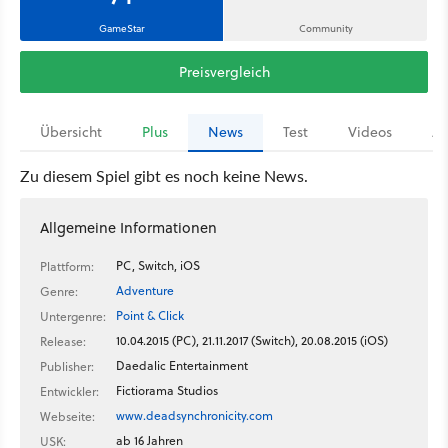
GameStar
Community
Preisvergleich
Übersicht
Plus
News
Test
Videos
Ar
Zu diesem Spiel gibt es noch keine News.
Allgemeine Informationen
PC, Switch, iOS
Plattform:
Adventure
Genre:
Point & Click
Untergenre:
10.04.2015 (PC), 21.11.2017 (Switch), 20.08.2015 (iOS)
Release:
Daedalic Entertainment
Publisher:
Fictiorama Studios
Entwickler:
www.deadsynchronicity.com
Webseite:
ab 16 Jahren
USK: