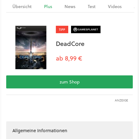
Übersicht
Plus
News
Test
Videos
Ar
TIPP
DeadCore
ab 8,99 €
zum Shop
ANZEIGE
Allgemeine Informationen