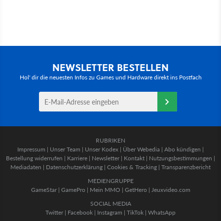
NEWSLETTER BESTELLEN
Hol' dir die neuesten Infos zu Games und Hardware direkt ins Postfach
RUBRIKEN
Impressum
|
Unser Team
|
Unser Kodex
|
Über Webedia
|
Abo kündigen
|
Bestellung widerrufen
|
Karriere
|
Newsletter
|
Kontakt
|
Nutzungsbestimmungen
|
Mediadaten
|
Datenschutzerklärung
|
Cookies & Tracking
|
Transparenzbericht
MEDIENGRUPPE
GameStar
|
GamePro
|
Mein MMO
|
GetHero
|
Jeuxvideo.com
SOCIAL MEDIA
Twitter
|
Facebook
|
Instagram
|
TikTok
|
WhatsApp