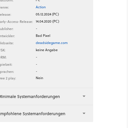
lattform:
Action
enre:
05.12.2024 (PC)
elease:
14.04.2020 (PC)
arly-Access-Release:
-
ublisher:
Bad Pixel
ntwickler:
deadsidegame.com
ebseite:
keine Angabe
SK:
-
DRM:
-
pielzeit:
-
prachen:
Nein
ree 2 play:
Minimale Systemanforderungen
Empfohlene Systemanforderungen