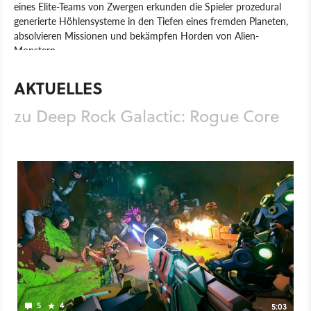
eines Elite-Teams von Zwergen erkunden die Spieler prozedural
generierte Höhlensysteme in den Tiefen eines fremden Planeten,
absolvieren Missionen und bekämpfen Horden von Alien-
Monstern.
Spiel
PC
Ego-Shooter
Coffee Stain Publishing
AKTUELLES
Ghost Ship Games
Shooter
Deep Rock Galactic: Rogue Core
zu Deep Rock Galactic: Rogue Core
5
4
5:03