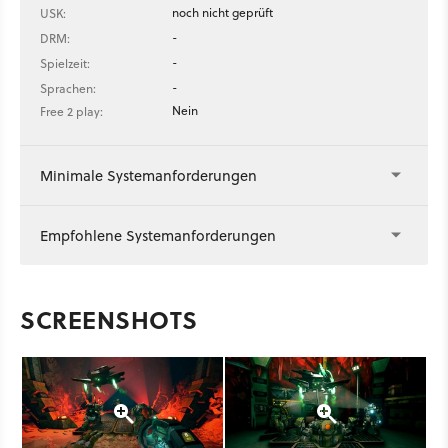
noch nicht geprüft
USK:
-
DRM:
-
Spielzeit:
-
Sprachen:
Nein
Free 2 play:
Minimale Systemanforderungen
Empfohlene Systemanforderungen
SCREENSHOTS