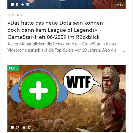
11
57
12:33
17.05.2019
»Das hätte das neue Dota sein können -
doch dann kam League of Legends« -
GameStar-Heft 06/2009 im Rückblick
Jeden Monat blicken die Redakteure der GameStar in dieser
Videoreihe zurück auf die Top-Spiele vor 10 Jahren. Also die
Spiele, die das Team vor genau 10 Jahren getestet hat. In
diesem Video geht es deshalb um die Spiele der GameStar
06/2009. Vor der Kamera sind mit dabei: Petra Schmitz,
PLUS
Michael Graf, Heiko Klinge und Peter Bathge. Euch erwarten
Hintergrundinfos zu den Spielen, Einordnungen aus einer
neuen Perspektive (10 Jahre später) aber auch viele
persönliche Anekdoten. In diesem GameStar-Rückblick sind
dabei: Demigod Runes of Magic The Book of Unwritten Tales
Chronicles of Riddick: Assault on Dark Athena
27
27