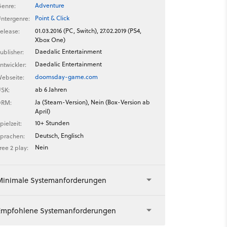
Adventure
enre:
Point & Click
ntergenre:
01.03.2016 (PC, Switch), 27.02.2019 (PS4,
elease:
Xbox One)
Daedalic Entertainment
ublisher:
Daedalic Entertainment
ntwickler:
doomsday-game.com
ebseite:
ab 6 Jahren
SK:
Ja (Steam-Version), Nein (Box-Version ab
DRM:
April)
10+ Stunden
pielzeit:
Deutsch, Englisch
prachen:
Nein
ree 2 play:
Minimale Systemanforderungen
Empfohlene Systemanforderungen