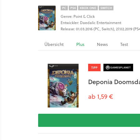
PC
PS4
XBOX ONE
SWITCH
Genre: Point & Click
Entwickler: Daedalic Entertainment
Release: 01.03.2016 (PC, Switch), 27.02.2019 (P
Übersicht
Plus
News
Test
TIPP
Deponia Doomsd
ab 1,59 €