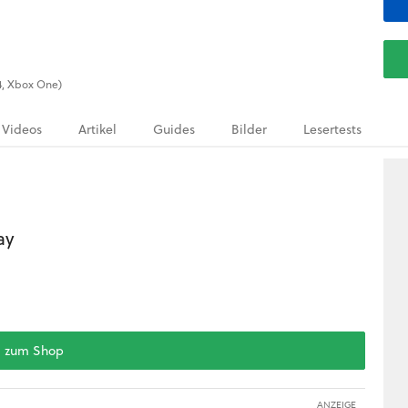
S4, Xbox One)
Videos
Artikel
Guides
Bilder
Lesertests
ay
zum Shop
ANZEIGE