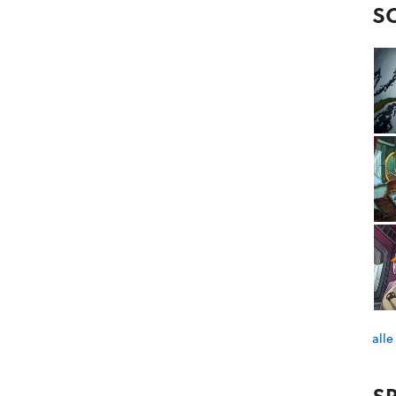
S
alle
SP