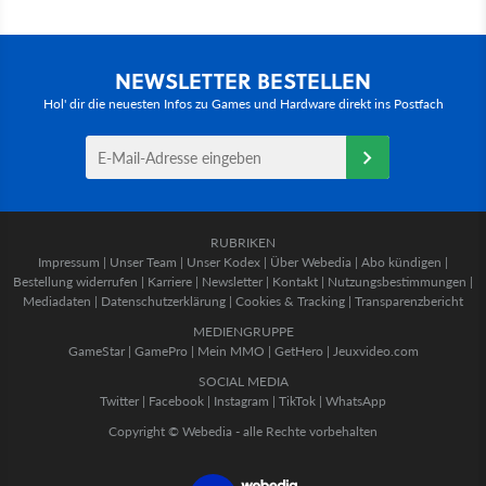
NEWSLETTER BESTELLEN
Hol' dir die neuesten Infos zu Games und Hardware direkt ins Postfach
RUBRIKEN
Impressum
|
Unser Team
|
Unser Kodex
|
Über Webedia
|
Abo kündigen
|
Bestellung widerrufen
|
Karriere
|
Newsletter
|
Kontakt
|
Nutzungsbestimmungen
|
Mediadaten
|
Datenschutzerklärung
|
Cookies & Tracking
|
Transparenzbericht
MEDIENGRUPPE
GameStar
|
GamePro
|
Mein MMO
|
GetHero
|
Jeuxvideo.com
SOCIAL MEDIA
Twitter
|
Facebook
|
Instagram
|
TikTok
|
WhatsApp
Copyright © Webedia - alle Rechte vorbehalten