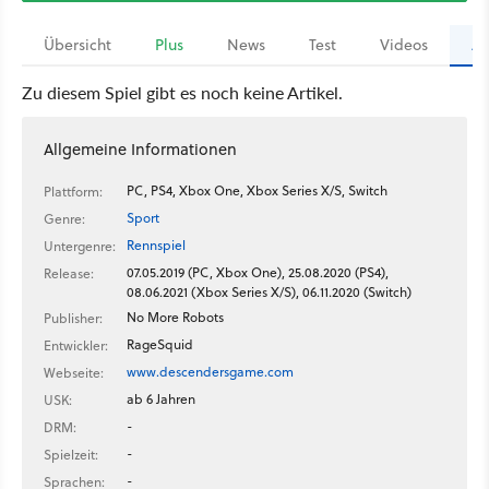
Übersicht
Plus
News
Test
Videos
Ar
Zu diesem Spiel gibt es noch keine Artikel.
Allgemeine Informationen
PC, PS4, Xbox One, Xbox Series X/S, Switch
Plattform:
Sport
Genre:
Rennspiel
Untergenre:
07.05.2019 (PC, Xbox One), 25.08.2020 (PS4),
Release:
08.06.2021 (Xbox Series X/S), 06.11.2020 (Switch)
No More Robots
Publisher:
RageSquid
Entwickler:
www.descendersgame.com
Webseite:
ab 6 Jahren
USK:
-
DRM:
-
Spielzeit:
-
Sprachen: