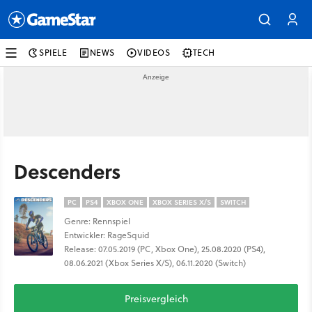
SPIELE
NEWS
VIDEOS
TECH
Descenders
PC
PS4
XBOX ONE
XBOX SERIES X/S
SWITCH
Genre: Rennspiel
Entwickler: RageSquid
Release: 07.05.2019 (PC, Xbox One), 25.08.2020 (PS4),
08.06.2021 (Xbox Series X/S), 06.11.2020 (Switch)
Preisvergleich