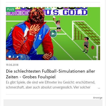
PLUS
2
31
7:16
19.06.2018
Die schlechtesten Fußball-Simulationen aller
Zeiten - Grobes Foulspiel
Es gibt Spiele, die sind wie Elfmeter ins Gesicht: erschütternd,
schmerzhaft, aber auch absolut unvergesslich. Vier solcher
Spiele (eigentlich sogar fünf) stellt Heinrich Lenhardt in diesem
Video vor, es sind die schlechtesten Fußball-Simulationen aller
Zeiten - wohlgemerkt nicht beschränkt auf den PC, Heinrichs