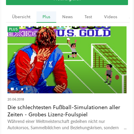
Übersicht
Plus
News
Test
Videos
Ar
PLUS
5
3
20.06.2018
Die schlechtesten Fußball-Simulationen aller
Zeiten - Grobes Lizenz-Foulspiel
Während einer Weltmeisterschaft gedeihen nicht nur
Autokorsos, Sammelbildchen und Beziehungskrisen, sondern
auch legendär schlechte Fußballsimulationen.