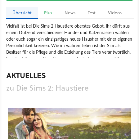
Übersicht
Plus
News
Test
Videos
Ar
Vielfalt ist bei Die Sims 2 Haustiere oberstes Gebot. Ihr dürft aus
einem Dutzend verschiedener Hunde- und Katzenrassen wählen
oder euch sogar ein einzigartiges neues Haustier mit einer eigenen
Persönlichkeit kreieren. Wie im wahren Leben ist der Sim als
Besitzer für die Pflege und die Erziehung des Tiers verantwortlich.
So könnt ihr euren Haustieren neue Tricks beibringen, mit ihnen
im Park spazieren gehen, sie mit neuen Accessoires ausstatten und
ihnen sogar verantwortungsvolle Aufgaben übertragen.
AKTUELLES
Spiel
Game Boy Advance
GameCube
Nintendo DS
zu Die Sims 2: Haustiere
PlayStation 2
PSP
Wii
Nintendo
PlayStation