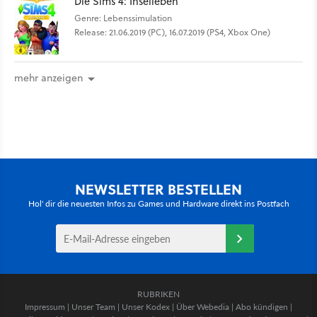
Die Sims 4: Inselleben
Genre: Lebenssimulation
Release: 21.06.2019 (PC), 16.07.2019 (PS4, Xbox One)
mehr anzeigen
NEWSLETTER BESTELLEN
Hol' dir die neuesten Infos zu Games und Hardware direkt ins Postfach
RUBRIKEN
Impressum
|
Unser Team
|
Unser Kodex
|
Über Webedia
|
Abo kündigen
|