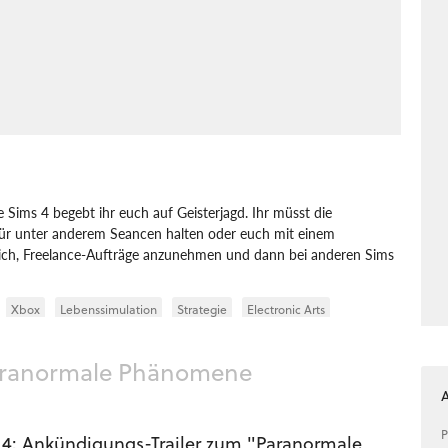
ims 4 begebt ihr euch auf Geisterjagd. Ihr müsst die
ür unter anderem Seancen halten oder euch mit einem
ich, Freelance-Aufträge anzunehmen und dann bei anderen Sims
Xbox
Lebenssimulation
Strategie
Electronic Arts
Paranormale Phänomene
P
 4: Ankündigungs-Trailer zum "Paranormale