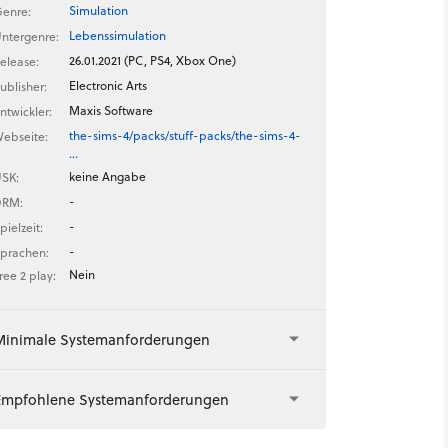
Simulation
enre:
Lebenssimulation
ntergenre:
26.01.2021 (PC, PS4, Xbox One)
elease:
Electronic Arts
ublisher:
Maxis Software
ntwickler:
the-sims-4/packs/stuff-packs/the-sims-4-
ebseite:
…
keine Angabe
SK:
-
DRM:
-
pielzeit:
-
prachen:
Nein
ree 2 play:
Minimale Systemanforderungen
Empfohlene Systemanforderungen