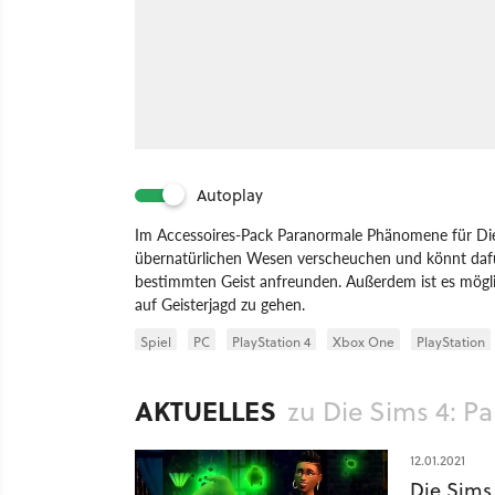
Autoplay
Im Accessoires-Pack Paranormale Phänomene für Die S
übernatürlichen Wesen verscheuchen und könnt daf
bestimmten Geist anfreunden. Außerdem ist es mögl
auf Geisterjagd zu gehen.
Spiel
PC
PlayStation 4
Xbox One
PlayStation
AKTUELLES
zu Die Sims 4: 
12.01.2021
Die Sims