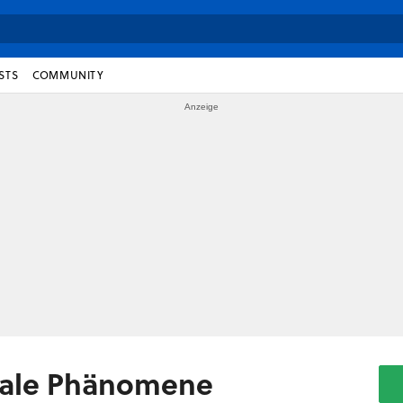
STS
COMMUNITY
male Phänomene