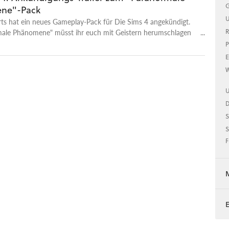
G
ne"-Pack
U
rts hat ein neues Gameplay-Pack für Die Sims 4 angekündigt.
male Phänomene" müsst ihr euch mit Geistern herumschlagen
R
e auf unterschiedliche Arten besänftigen, unter anderem in
P
erdem könnt ihr auch für andere Sims Geisterjäger spielen
E
en dort verjagen. Paranormale Phänomene erscheint am 26.
W
PS4, Xbox One und PC.
U
S
S
F