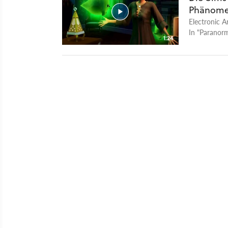
Phänome
Electronic A
In "Paranor
1:24
und könnt si
Seancen. Auß
und die Wes
Januar für 