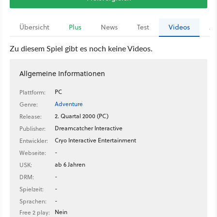
Übersicht
Plus
News
Test
Videos
Ar
Zu diesem Spiel gibt es noch keine Videos.
Allgemeine Informationen
PC
Plattform:
Adventure
Genre:
2. Quartal 2000 (PC)
Release:
Dreamcatcher Interactive
Publisher:
Cryo Interactive Entertainment
Entwickler:
-
Webseite:
ab 6 Jahren
USK:
-
DRM:
-
Spielzeit:
-
Sprachen:
Nein
Free 2 play: