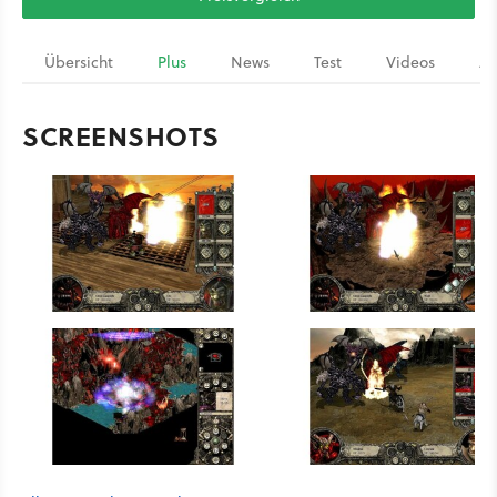
Übersicht
Plus
News
Test
Videos
Ar
SCREENSHOTS