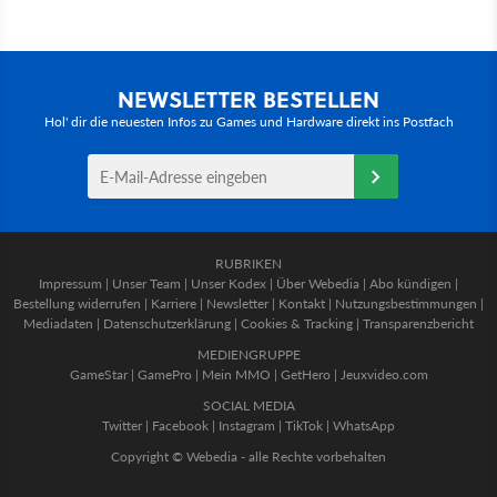
NEWSLETTER BESTELLEN
Hol' dir die neuesten Infos zu Games und Hardware direkt ins Postfach
RUBRIKEN
Impressum
|
Unser Team
|
Unser Kodex
|
Über Webedia
|
Abo kündigen
|
Bestellung widerrufen
|
Karriere
|
Newsletter
|
Kontakt
|
Nutzungsbestimmungen
|
Mediadaten
|
Datenschutzerklärung
|
Cookies & Tracking
|
Transparenzbericht
MEDIENGRUPPE
GameStar
|
GamePro
|
Mein MMO
|
GetHero
|
Jeuxvideo.com
SOCIAL MEDIA
Twitter
|
Facebook
|
Instagram
|
TikTok
|
WhatsApp
Copyright © Webedia - alle Rechte vorbehalten