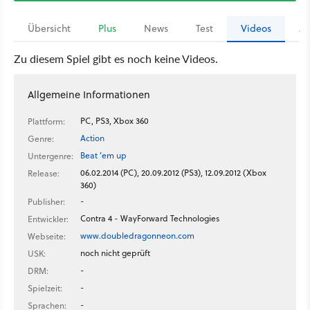
Übersicht
Plus
News
Test
Videos
Ar
Zu diesem Spiel gibt es noch keine Videos.
Allgemeine Informationen
PC, PS3, Xbox 360
Plattform:
Action
Genre:
Beat ’em up
Untergenre:
06.02.2014 (PC), 20.09.2012 (PS3), 12.09.2012 (Xbox
Release:
360)
-
Publisher:
Contra 4 - WayForward Technologies
Entwickler:
www.doubledragonneon.com
Webseite:
noch nicht geprüft
USK:
-
DRM:
-
Spielzeit:
-
Sprachen: