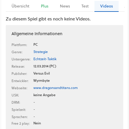
Übersicht
Plus
News
Test
Videos
Ar
Zu diesem Spiel gibt es noch keine Videos.
Allgemeine Informationen
PC
Plattform:
Strategie
Genre:
Echtzeit-Taktik
Untergenre:
12.03.2014 (PC)
Release:
Versus Evil
Publisher:
Wyrmbyte
Entwickler:
www.dragonsandtitans.com
Webseite:
keine Angabe
USK:
-
DRM:
-
Spielzeit:
-
Sprachen:
Nein
Free 2 play: