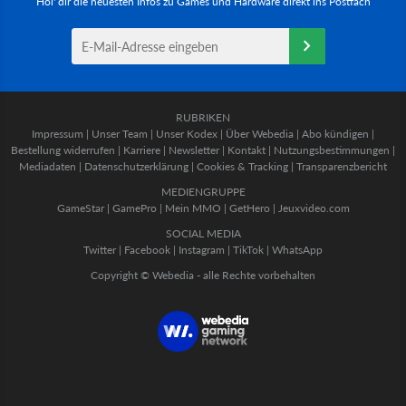
Hol' dir die neuesten Infos zu Games und Hardware direkt ins Postfach
RUBRIKEN
Impressum
|
Unser Team
|
Unser Kodex
|
Über Webedia
|
Abo kündigen
|
Bestellung widerrufen
|
Karriere
|
Newsletter
|
Kontakt
|
Nutzungsbestimmungen
|
Mediadaten
|
Datenschutzerklärung
|
Cookies & Tracking
|
Transparenzbericht
MEDIENGRUPPE
GameStar
|
GamePro
|
Mein MMO
|
GetHero
|
Jeuxvideo.com
SOCIAL MEDIA
Twitter
|
Facebook
|
Instagram
|
TikTok
|
WhatsApp
Copyright © Webedia - alle Rechte vorbehalten