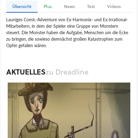
Übersicht
Plus
News
Test
Videos
Ar
Launiges Comic-Adventure von Ex-Harmonix- und Ex-Irrational-
Mitarbeitern, in dem der Spieler eine Gruppe von Monstern
steuert. Die Monster haben die Aufgabe, Menschen um die Ecke
zu bringen, die sowieso demnächst großen Katastrophen zum
Opfer gefallen wären.
Spiel
PC
Adventure
Erie Canal
Dreadline
AKTUELLES
zu Dreadline