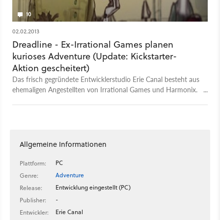
10
02.02.2013
Dreadline - Ex-Irrational Games planen
kurioses Adventure (Update: Kickstarter-
Aktion gescheitert)
Das frisch gegründete Entwicklerstudio Erie Canal besteht aus
ehemaligen Angestellten von Irrational Games und Harmonix.
Ihr Plan: Ein schräges Adventure auf die Beine zu stellen, in
dem die Spieler als Monster Leute umbringen, die sowieso
bald sterben würden.
Allgemeine Informationen
PC
Plattform:
Adventure
Genre:
Entwicklung eingestellt (PC)
Release:
-
Publisher:
Erie Canal
Entwickler: