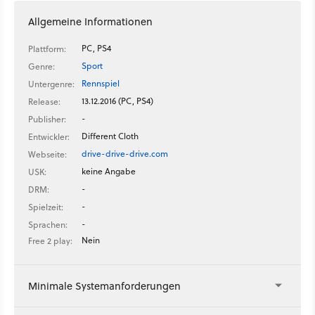
Allgemeine Informationen
PC, PS4
Plattform:
Sport
Genre:
Rennspiel
Untergenre:
13.12.2016 (PC, PS4)
Release:
-
Publisher:
Different Cloth
Entwickler:
drive-drive-drive.com
Webseite:
keine Angabe
USK:
-
DRM:
-
Spielzeit:
-
Sprachen:
Nein
Free 2 play:
Minimale Systemanforderungen