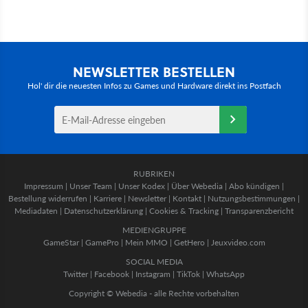
NEWSLETTER BESTELLEN
Hol' dir die neuesten Infos zu Games und Hardware direkt ins Postfach
RUBRIKEN
Impressum
|
Unser Team
|
Unser Kodex
|
Über Webedia
|
Abo kündigen
|
Bestellung widerrufen
|
Karriere
|
Newsletter
|
Kontakt
|
Nutzungsbestimmungen
|
Mediadaten
|
Datenschutzerklärung
|
Cookies & Tracking
|
Transparenzbericht
MEDIENGRUPPE
GameStar
|
GamePro
|
Mein MMO
|
GetHero
|
Jeuxvideo.com
SOCIAL MEDIA
Twitter
|
Facebook
|
Instagram
|
TikTok
|
WhatsApp
Copyright © Webedia - alle Rechte vorbehalten