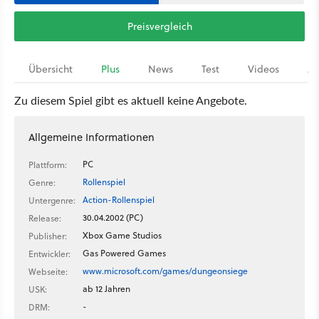
Preisvergleich
Übersicht
Plus
News
Test
Videos
Ar
Zu diesem Spiel gibt es aktuell keine Angebote.
Allgemeine Informationen
PC
Plattform:
Rollenspiel
Genre:
Action-Rollenspiel
Untergenre:
30.04.2002 (PC)
Release:
Xbox Game Studios
Publisher:
Gas Powered Games
Entwickler:
www.microsoft.com/games/dungeonsiege
Webseite:
ab 12 Jahren
USK:
-
DRM: