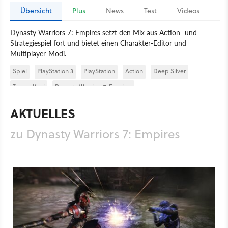
Übersicht
Plus
News
Test
Videos
Ar
Dynasty Warriors 7: Empires setzt den Mix aus Action- und
Strategiespiel fort und bietet einen Charakter-Editor und
Multiplayer-Modi.
Spiel
PlayStation 3
PlayStation
Action
Deep Silver
Tecmo Koei
Dynasty Warriors 7: Empires
AKTUELLES
zu Dynasty Warriors 7: Empires