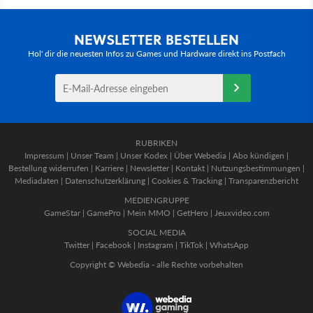
NEWSLETTER BESTELLEN
Hol' dir die neuesten Infos zu Games und Hardware direkt ins Postfach
RUBRIKEN
Impressum
|
Unser Team
|
Unser Kodex
|
Über Webedia
|
Abo kündigen
|
Bestellung widerrufen
|
Karriere
|
Newsletter
|
Kontakt
|
Nutzungsbestimmungen
|
Mediadaten
|
Datenschutzerklärung
|
Cookies & Tracking
|
Transparenzbericht
MEDIENGRUPPE
GameStar
|
GamePro
|
Mein MMO
|
GetHero
|
Jeuxvideo.com
SOCIAL MEDIA
Twitter
|
Facebook
|
Instagram
|
TikTok
|
WhatsApp
Copyright © Webedia - alle Rechte vorbehalten