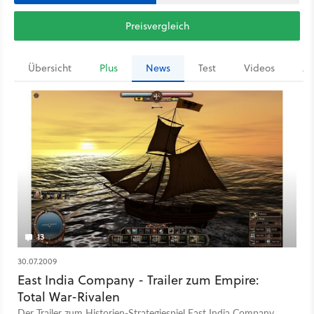
Preisvergleich
Übersicht
Plus
News
Test
Videos
Ar
13
30.07.2009
East India Company - Trailer zum Empire:
Total War-Rivalen
Der Trailer zum Historien-Strategiespiel East India Company