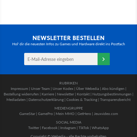
NEWSLETTER BESTELLEN
Hol' dir die neuesten Infos zu Games und Hardware direkt ins Postfach
RUBRIKEN
Impressum
|
Unser Team
|
Unser Kodex
|
Über Webedia
|
Abo kündigen
|
Bestellung widerrufen
|
Karriere
|
Newsletter
|
Kontakt
|
Nutzungsbestimmungen
|
Mediadaten
|
Datenschutzerklärung
|
Cookies & Tracking
|
Transparenzbericht
MEDIENGRUPPE
GameStar
|
GamePro
|
Mein MMO
|
GetHero
|
Jeuxvideo.com
SOCIAL MEDIA
Twitter
|
Facebook
|
Instagram
|
TikTok
|
WhatsApp
Copyright © Webedia - alle Rechte vorbehalten