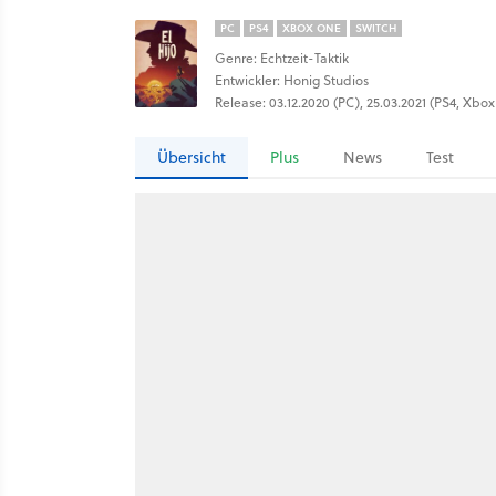
PC
PS4
XBOX ONE
SWITCH
Genre: Echtzeit-Taktik
Entwickler: Honig Studios
Release: 03.12.2020 (PC), 25.03.2021 (PS4, Xbo
Übersicht
Plus
News
Test