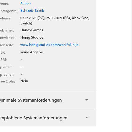
Action
enre:
Echtzeit-Taktik
ntergenre:
03.12.2020 (PC), 25.03.2021 (PS4, Xbox One,
elease:
Switch)
HandyGames
ublisher:
Honig Studios
ntwickler:
www.honigstudios.com/work/el-hijo
ebseite:
keine Angabe
SK:
-
DRM:
-
pielzeit:
-
prachen:
Nein
ree 2 play:
Minimale Systemanforderungen
Empfohlene Systemanforderungen