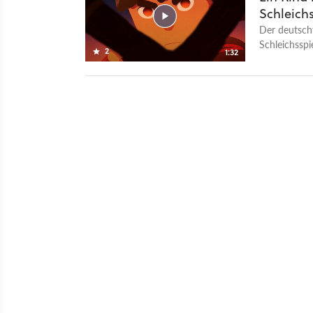
Schleichs
Der deutscht
Schleichsspie
2
1:32
Mutter such
von den Italo
deutsch: der
gewaltfrei a
stattdessen 
Der erste Tea
Seine Heimat
und seine Mu
suchen, wir
Ungewisse ve
ihre Rückkeh
die Suche. E
sowohl für 