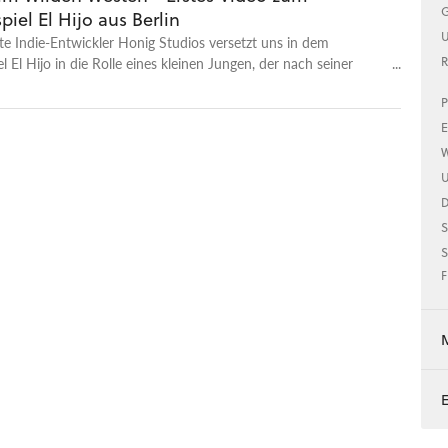
G
piel El Hijo aus Berlin
U
e Indie-Entwickler Honig Studios versetzt uns in dem
l El Hijo in die Rolle eines kleinen Jungen, der nach seiner
R
t. Das Szenario ist im Wilden Westen angesiedelt und wurde
P
western eines Sergio Leone inspiriert. Da es sich bei El Hijo (zu
 Sohn) um ein Kind handelt, läuft das Spiel vollständig
E
b. Um die 30 Level durchspielen zu können, müssen wir uns
W
auf unsere Schleichkünste verlassen und Gegner austricksen.
U
ser verrät bereits, wie El Hijo in diese Situation geraten ist.
 wird von einer Banditenbanden in Brand gesetzt, weshalb er
S
tter fliehen müssen. Doch anstatt sich eine neue Heimat zu
d der Junge bei Mönchen abgegeben, während die Mutter ins
S
rschwindet. Das Kind denkt aber gar nicht daran, brav auf
F
r zu warten, sondern bückst aus und macht sich alleine auf
l Hijo soll noch 2019 veröffentlicht werden und erscheint
PC, als auch PS4, Xbox One und Nintendo Switch.