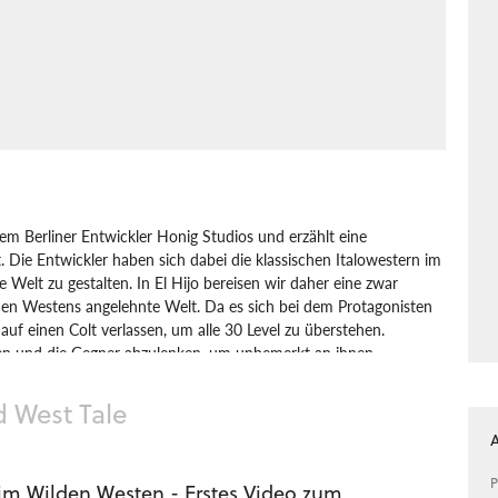
em Berliner Entwickler Honig Studios und erzählt eine
 Die Entwickler haben sich dabei die klassischen Italowestern im
Welt zu gestalten. In El Hijo bereisen wir daher eine zwar
chen Westens angelehnte Welt. Da es sich bei dem Protagonisten
auf einen Colt verlassen, um alle 30 Level zu überstehen.
iben und die Gegner abzulenken, um unbemerkt an ihnen
 gilt es zu meistern, mit unterschiedlichen Herausforderungen. Im
eikommen, während in der Wüste und der Stadt Banditen
d West Tale
One
Nintendo
PlayStation
Xbox
Echtzeit-Taktik
P
 im Wilden Westen - Erstes Video zum