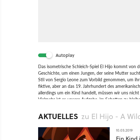
Autoplay
Das isometrische Schleich-Spiel El Hijo kommt von d
Geschichte, um einen Jungen, der seine Mutter sucht.
Stil von Sergio Leone zum Vorbild genommen, um ihre 
fiktive, aber an das 19. Jahrhundert des amerikanis
allerdings um ein Kind handelt, müssen wir uns nicht 
Vielmehr ist es unsere Aufgabe, im Schatten zu ble
vorbeizuhuschen. Drei Locations mit jeweils 10 Level
Kloster müssen wir unbemerkt an den Mönchen vorb
AKTUELLES
zu El Hijo - A Wil
lauern.
Spiel
Nintendo Switch
PC
PlayStation 4
Xbox 
10.03.2019
Ein Kind