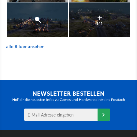
141
alle Bilder ansehen
NEWSLETTER BESTELLEN
Hol' dir die neuesten Infos zu Games und Hardware direkt ins Postfach