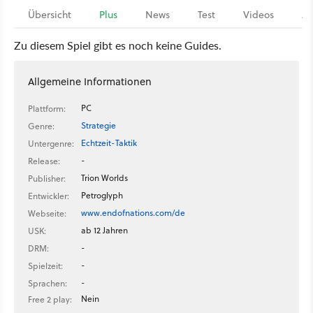
Übersicht
Plus
News
Test
Videos
Ar
Zu diesem Spiel gibt es noch keine Guides.
Allgemeine Informationen
PC
Plattform:
Strategie
Genre:
Echtzeit-Taktik
Untergenre:
-
Release:
Trion Worlds
Publisher:
Petroglyph
Entwickler:
www.endofnations.com/de
Webseite:
ab 12 Jahren
USK:
-
DRM:
-
Spielzeit:
-
Sprachen:
Nein
Free 2 play: