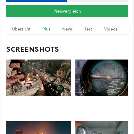
Preisvergleich
Übersicht
Plus
News
Test
Videos
Ar
SCREENSHOTS