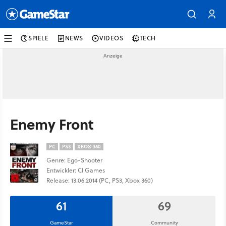
SPIELE
NEWS
VIDEOS
TECH
Enemy Front
PC
PS3
XBOX 360
Genre: Ego-Shooter
Entwickler: CI Games
Release: 13.06.2014 (PC, PS3, Xbox 360)
61
69
GameStar
Community