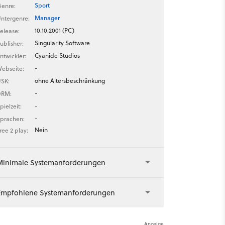
Sport
enre:
Manager
ntergenre:
10.10.2001 (PC)
elease:
Singularity Software
ublisher:
Cyanide Studios
ntwickler:
-
ebseite:
ohne Altersbeschränkung
SK:
-
DRM:
-
pielzeit:
-
prachen:
Nein
ree 2 play:
Minimale Systemanforderungen
Empfohlene Systemanforderungen