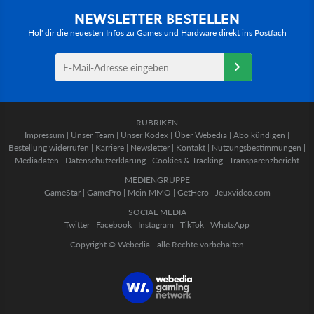
NEWSLETTER BESTELLEN
Hol' dir die neuesten Infos zu Games und Hardware direkt ins Postfach
RUBRIKEN
Impressum
|
Unser Team
|
Unser Kodex
|
Über Webedia
|
Abo kündigen
|
Bestellung widerrufen
|
Karriere
|
Newsletter
|
Kontakt
|
Nutzungsbestimmungen
|
Mediadaten
|
Datenschutzerklärung
|
Cookies & Tracking
|
Transparenzbericht
MEDIENGRUPPE
GameStar
|
GamePro
|
Mein MMO
|
GetHero
|
Jeuxvideo.com
SOCIAL MEDIA
Twitter
|
Facebook
|
Instagram
|
TikTok
|
WhatsApp
Copyright © Webedia - alle Rechte vorbehalten