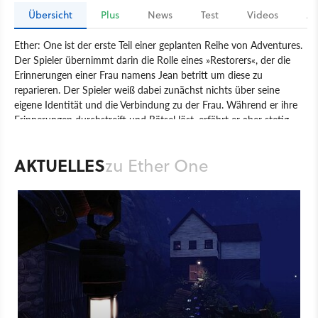
Übersicht
Plus
News
Test
Videos
Ar
Ether: One ist der erste Teil einer geplanten Reihe von Adventures.
Der Spieler übernimmt darin die Rolle eines »Restorers«, der die
Erinnerungen einer Frau namens Jean betritt um diese zu
reparieren. Der Spieler weiß dabei zunächst nichts über seine
eigene Identität und die Verbindung zu der Frau. Während er ihre
Erinnerungen durchstreift und Rätsel löst, erfährt er aber stetig
mehr über sich und Jean. Die Story basiert dabei stark auf
Science-Fiction-Elementen.
AKTUELLES
zu Ether One
Spiel
PC
PlayStation 4
PlayStation
Adventure
White Paper Games
Ether One