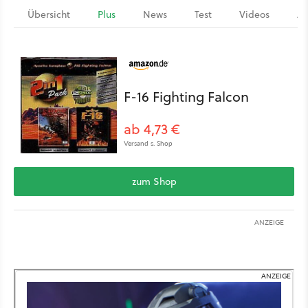
Übersicht
Plus
News
Test
Videos
Ar
F-16 Fighting Falcon
ab 4,73 €
Versand s. Shop
zum Shop
ANZEIGE