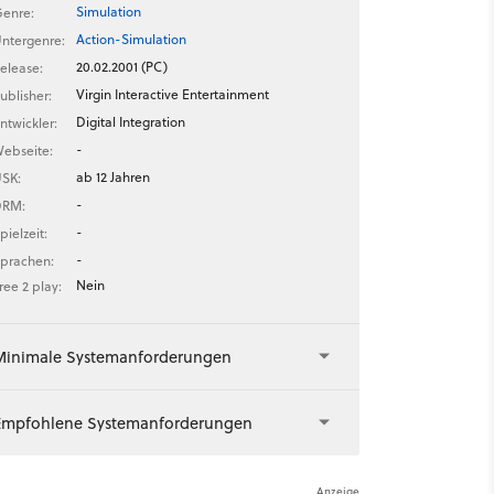
Simulation
enre:
Action-Simulation
ntergenre:
20.02.2001 (PC)
elease:
Virgin Interactive Entertainment
ublisher:
Digital Integration
ntwickler:
-
ebseite:
ab 12 Jahren
SK:
-
DRM:
-
pielzeit:
-
prachen:
Nein
ree 2 play:
Minimale Systemanforderungen
Empfohlene Systemanforderungen