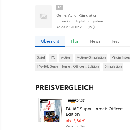
PC
Genre: Action-Simulation
Entwickler: Digital Integration
Release: 20.02.2001 (PC)
Übersicht
Plus
News
Test
Spiel
PC
Action
Action-Simulation
Virgin Inte
F/A-18E Super Hornet: Officer's Edition
Simulation
PREISVERGLEICH
FA-18E Super Hornet: Officers
Edition
ab 13,80 €
Versand s. Shop