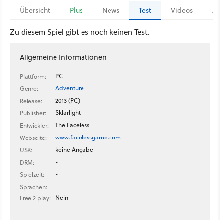
Übersicht
Plus
News
Test
Videos
Ar
Zu diesem Spiel gibt es noch keinen Test.
Allgemeine Informationen
PC
Plattform:
Adventure
Genre:
2013 (PC)
Release:
Sklarlight
Publisher:
The Faceless
Entwickler:
www.facelessgame.com
Webseite:
keine Angabe
USK:
-
DRM:
-
Spielzeit:
-
Sprachen:
Nein
Free 2 play: