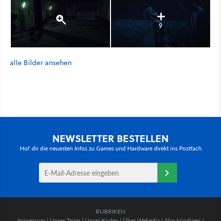
9
alle Bilder ansehen
NEWSLETTER BESTELLEN
Hol' dir die neuesten Infos zu Games und Hardware direkt ins Postfach
RUBRIKEN
Impressum
|
Unser Team
|
Unser Kodex
|
Über Webedia
|
Abo kündigen
|